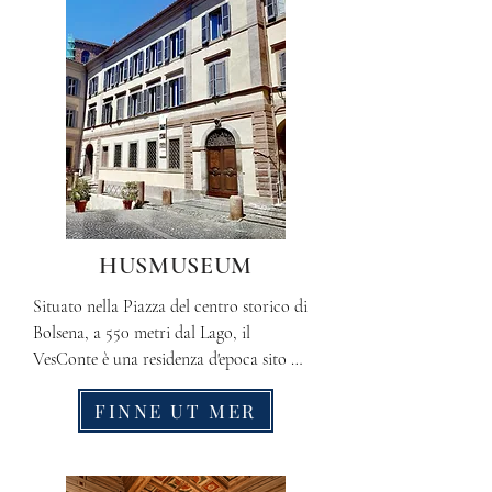
HUSMUSEUM
Situato nella Piazza del centro storico di 
Bolsena, a 550 metri dal Lago, il 
VesConte è una residenza d'epoca sito 
nello storico Palazzo del '500 dei Conti 
FINNE UT MER
Cozza Caposavi e ha ospitato nei secoli 
diversi membri delle famiglie reali 
europee, due Papi, e fra i più importanti 
scrittori e personaggi del cinema di 