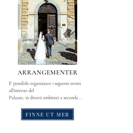
ARRANGEMENTER
E' possibile organizzare i seguenti eventi 
all'interno del

Palazzo, in diversi ambienti a seconda 
della tipologia di even o del periodo 
dell'anno:

FINNE UT MER
Matrimoni (senza possibilità di ballare), 
Cene aziendali, Mostre di arte ed altri.