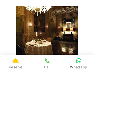
Reserve
Call
Whatsapp
MIDDAG FOR TO
Inne i palasset er det mulig å organisere
middager kun for to skreddersydd for deg,
for å gjøre oppholdet ditt som et par spesielt
og unikt
SE ALT