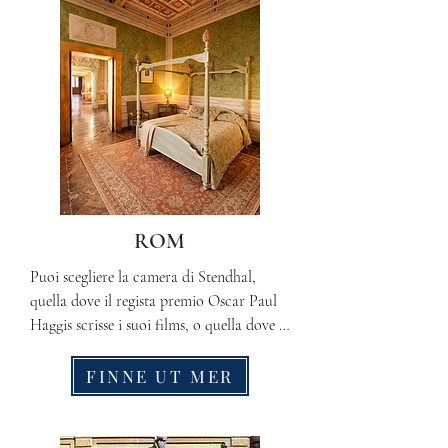
passaggio nel nord Lazio.
ROM
Puoi scegliere la camera di Stendhal, 
quella dove il regista premio Oscar Paul 
Haggis scrisse i suoi films, o quella dove la 
Carrie Fisher, Principessa Leila di Star 
Wars, festeggid il suo compleanno. Tante 
FINNE UT MER
altre camere intrise di ricordi e passaggi 
avvenuti negli ultimi cinque secoli ti 
aspettano.