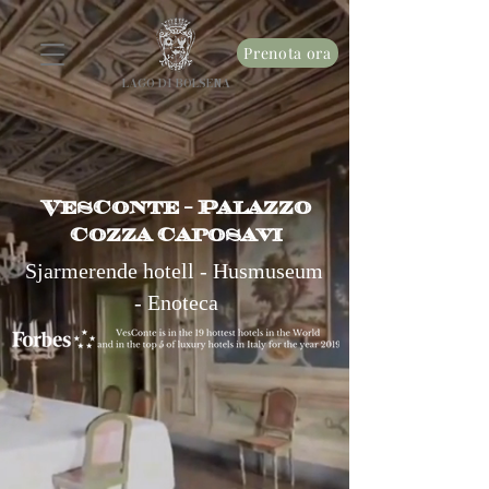
Prenota ora
LAGO DI BOLSENA
VesConte - Palazzo
Cozza Caposavi
Sjarmerende hotell - Husmuseum
- Enoteca