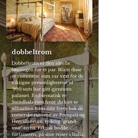
dobbeltrom
Dobbeltrom er den ideelle
løsningen for et par. Blant disse
er rommene som var vert for de
viktigste personlighetene til
'900 som har gått gjennom
palasset. Emblematisk er
Stendhals rom hvor du kan se
silhuetten hans titte frem bak de
romerske ruinene av Pompeii og
Herculaneum, tydelig "grand-
tour"-tema. Faktisk bodde
forfatteren, på sine reiser i Italia,