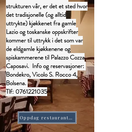
strukturen vår, er det et sted hvor
det tradisjonelle (og alltid
uttrykte) kjøkkenet fra gamle
Lazio og toskanske oppskrifter
kommer til uttrykk i det som var
de eldgamle kjøkkenene og
spiskammerene til Palazzo Cozza
Caposavi. Info og reservasjoner:
Bondekro, Vicolo S. Rocco 4,
Bolsena.
Tlf: 0761221035
Oppdag restauranten