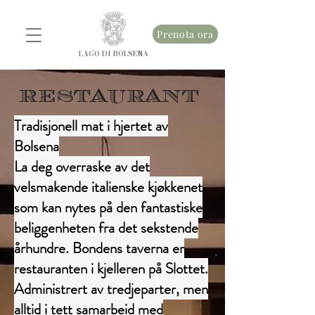
Prenota ora
LAGO DI BOLSENA
RESTAURANT
Tradisjonell mat i hjertet av
Bolsena
La deg overraske av det
velsmakende italienske kjøkkenet
som kan nytes på den fantastiske
beliggenheten fra det sekstende
århundre. Bondens taverna er
restauranten i kjelleren på Slottet.
Administrert av tredjeparter, men
alltid i tett samarbeid med