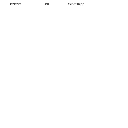
Reserve
Call
Whatsapp
Jeg erklærer uttrykkelig at jeg har lest
personverninformasjonen i henhold til art. 13 i EU-
forordning 2016/679 og jeg samtykker til behandlingen
av mine personopplysninger
Sende