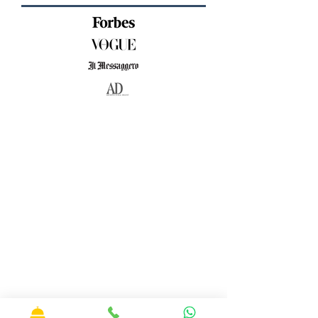
KONTAKT OSS
E-post:
francescoves@gmail.com
Adresse: Piazza San Rocco, 12,
B
olsena, 01023 (VT)
Telefon:
+39 3428530373