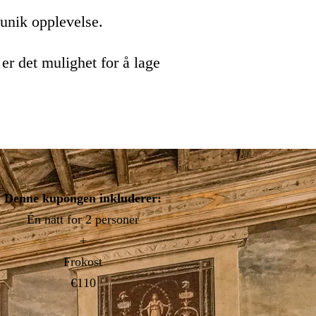
unik opplevelse.
 er det
mulighet for å lage
Denne kupongen inkluderer:
Én natt
for 2 personer
+
Frokost
€110