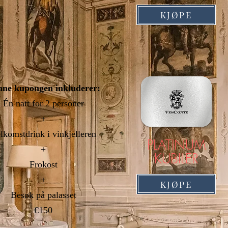
KJØPE
ne kupongen inkluderer:
Én natt
for 2 personer
+
lkomstdrink i vinkjelleren
PLATINUM
+
KUBILER
Frokost
+
KJØPE
Besøk på palasset
€150