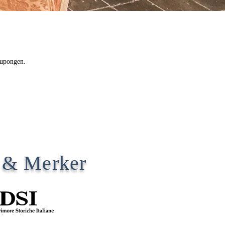
kupongen.
e & Merker