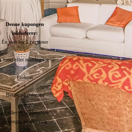
Denne kupongen
inkluderer:
Én natt
for 2 personer
+
 lunsj eller middag for to
+
Frokost
+
Besøk på palasset
+
en eller to opplevelser
avhengig av ditt valg
€250