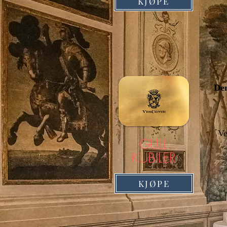
KJØPE
Den
Ve
GULL
KUBILER
KJØPE