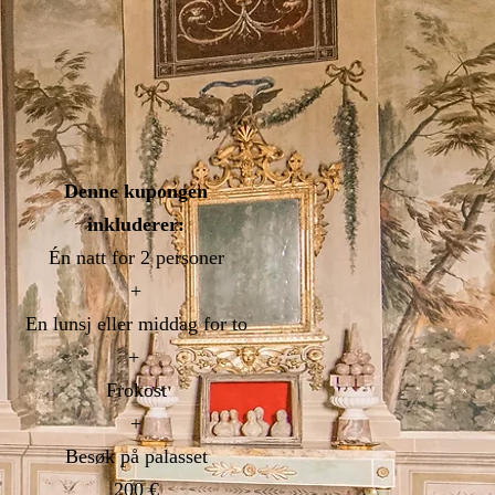
Denne kupongen
inkluderer:
Én natt
for 2 personer
+
En lunsj eller middag for to
+
Frokost
+
Besøk på palasset
200 €