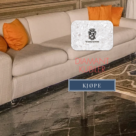
DIAMANT
En
KUBILER
KJØPE