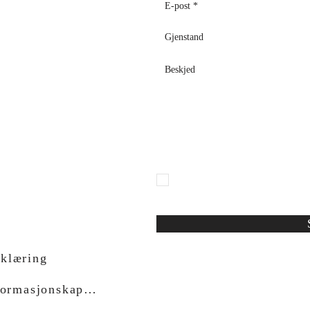
o, 12, B
olsena, 01023 (VT)
Jeg erklærer uttrykkelig at jeg ha
art. 13 i EU-forordning 2016/679
personopplysninger
rklæring
Retningslinjer for informasjonskapsler