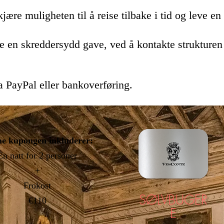
jære muligheten til å reise tilbake i tid og leve
en 
e en skreddersydd gave, ved å kontakte strukturen
a PayPal eller bankoverføring.
e kupongen inkluderer:
Én natt
for 2 personer
+
Frokost
SØLVBUGER
€110
E