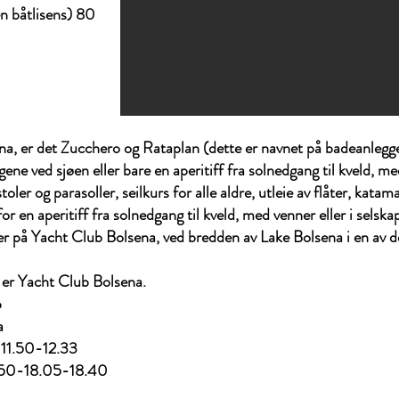
en båtlisens) 80
ena, er det Zucchero og Rataplan (dette er navnet på badeanlegge
ene ved sjøen eller bare en aperitiff fra solnedgang til kveld, m
oler og parasoller, seilkurs for alle aldre, utleie av flåter, kata
or en aperitiff fra solnedgang til kveld, med venner eller i selska
 Yacht Club Bolsena, ved bredden av Lake Bolsena i en av de 
 er Yacht Club Bolsena.
b
a
11.50-12.33
.50-18.05-18.40