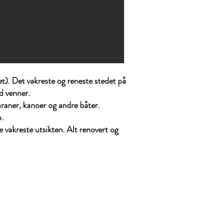
t). Det vakreste og reneste stedet på
ed venner.
maraner, kanoer og andre båter.
p.
vakreste utsikten. Alt renovert og