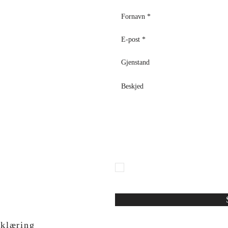
o, 12, B
olsena, 01023 (VT)
Jeg erklærer uttrykkelig at jeg ha
art. 13 i EU-forordning 2016/679
personopplysninger
rklæring